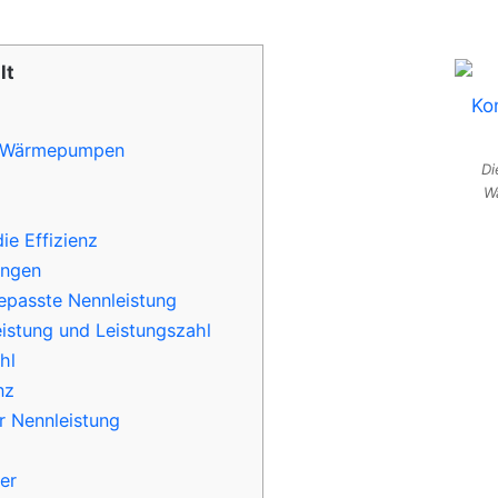
lt
ei Wärmepumpen
Di
Wä
ie Effizienz
ungen
epasste Nennleistung
istung und Leistungszahl
hl
nz
r Nennleistung
er