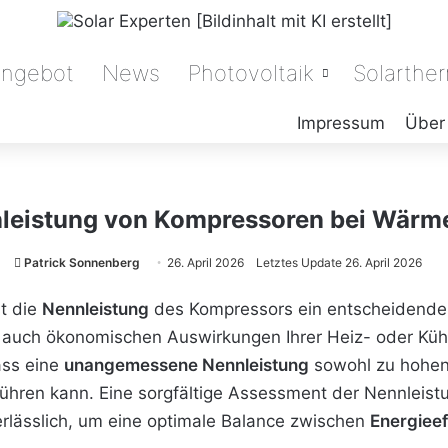
angebot
News
Photovoltaik
Solarthe
Impressum
Über
nleistung von Kompressoren bei Wär
Patrick Sonnenberg
26. April 2026
Letztes Update 26. April 2026
t die
Nennleistung
des Kompressors ein entscheidender 
 auch ökonomischen Auswirkungen Ihrer Heiz- oder Kühl
ass eine
unangemessene Nennleistung
sowohl zu hohen 
hren kann. Eine sorgfältige Assessment der Nennleistu
erlässlich, um eine optimale Balance zwischen
Energieef