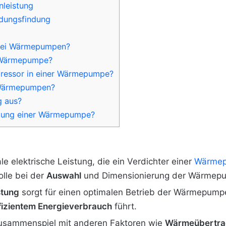
nleistung
idungsfindung
 bei Wärmepumpen?
 Wärmepumpe?
pressor in einer Wärmepumpe?
 Wärmepumpen?
g aus?
stung einer Wärmepumpe?
le elektrische Leistung, die ein Verdichter einer
Wärme
olle bei der
Auswahl
und Dimensionierung der Wärmep
stung
sorgt für einen optimalen Betrieb der Wärmepump
ffizientem Energieverbrauch
führt.
Zusammenspiel mit anderen Faktoren wie
Wärmeübertra