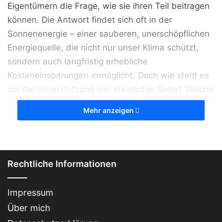
Eigentümern die Frage, wie sie ihren Teil beitragen
können. Die Antwort findet sich oft in der
Sonnenenergie – einer sauberen, unerschöpflichen
Energiequelle, die nicht nur unser Klima schützt,
sondern auch langfristig erhebliche
Kosteneinsparungen ermöglicht. Doch wie steht es
um die Unterstützung von staatlicher Seite? Welche
Fördermöglichkeiten gibt es und wie können
Mehr anzeigen
Eigentümer von Mehrfamilienhäusern diese optimal
nutzen? Dieser Beitrag beleuchtet die vielfältigen
Förderlandschaften, zeigt auf, was es zu beachten
gilt und wie man die ersten Schritte zur Nutzung
Rechtliche Informationen
von Solarenergie in Angriff nimmt.
Impressum
Über mich